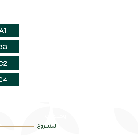
A1
B3
C2
C4
وحـــدات
المشروع