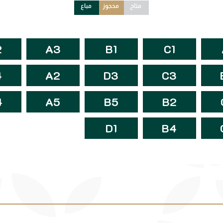
متاح
محجوز
مباع
2
A3
B1
C1
4
A2
D3
C3
4
A5
B5
B2
D1
B4