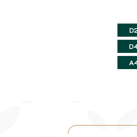
D
D
A