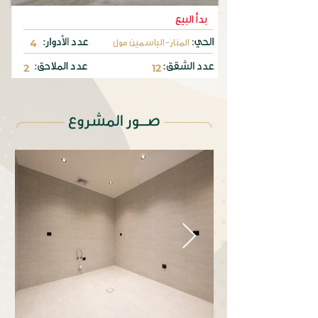
بدأ البيع
المنار-الياسمين مول
4
2
12