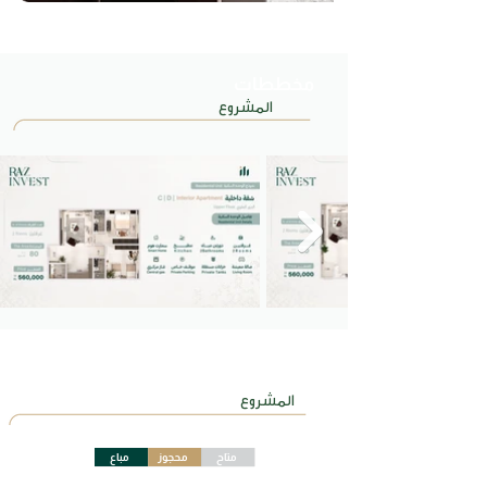
مخططات
المشروع
تحديثات
المشروع
متاح
محجوز
مباع