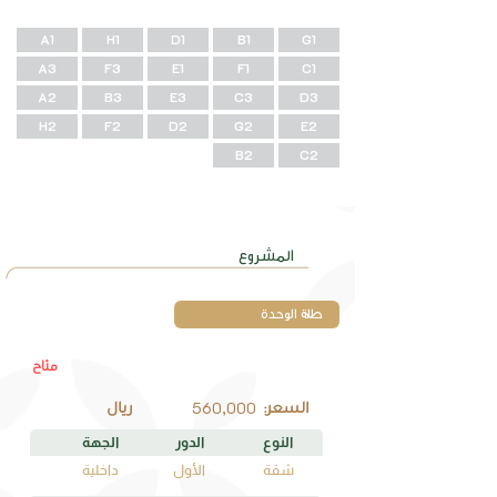
A1
H1
D1
B1
G1
A3
F3
E1
F1
C1
A2
B3
E3
C3
D3
H2
F2
D2
G2
E2
B2
C2
وحـــدات
المشروع
متاح
G1
رقم الوحدة
560,000
السعر:
ريال
النوع
الدور
الجهة
شقة
الأول
داخلية