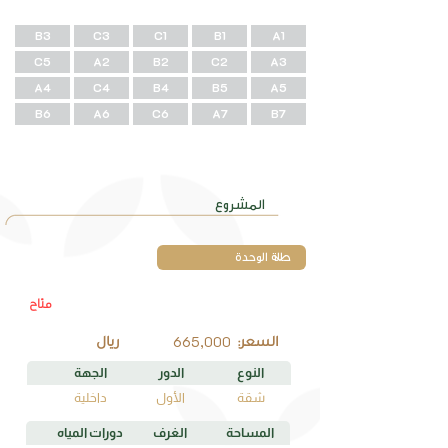
B3
C3
C1
B1
A1
C5
A2
B2
C2
A3
A4
C4
B4
B5
A5
B6
A6
C6
A7
B7
وحـــدات
المشروع
متاح
A1
رقم الوحدة
665,000
السعر:
ريال
النوع
الدور
الجهة
شقة
الأول
داخلية
المساحة
الغرف
دورات المياه