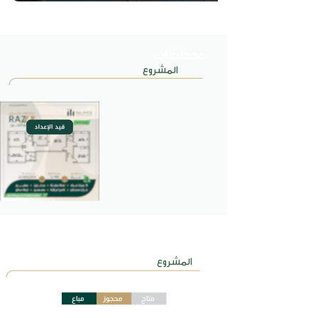
مخططات
المشروع
تحديثات
المشروع
متاح
محجوز
مباع