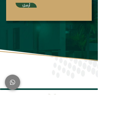
أرسل
الرقم الموحد
920031661