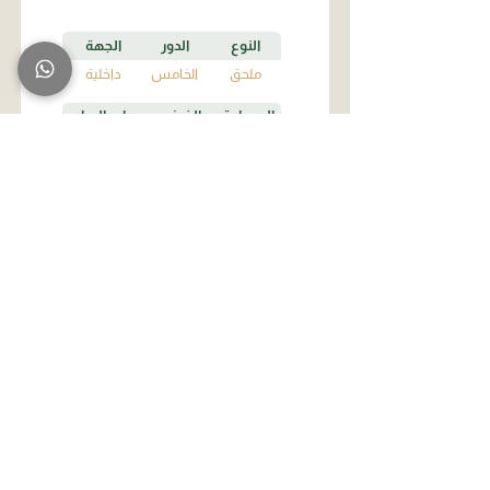
النوع
الدور
الجهة
ملحق
الخامس
داخلية
المساحة
الغرف
دورات المياه
3
4
208
مباع
C1
النوع
الدور
الجهة
شقة
الأول
داخلية
المساحة
الغرف
دورات المياه
3
5
160
مباع
C2