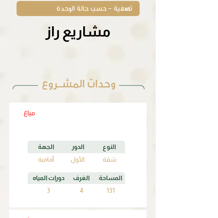
مشاريع راز
مشاريع راز
مباع
A1
النوع
الدور
الجهة
شقة
الأول
أمامية
المساحة
الغرف
دورات المياه
3
4
131