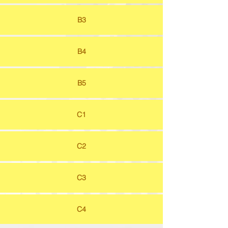
B3
B4
B5
C1
C2
C3
C4