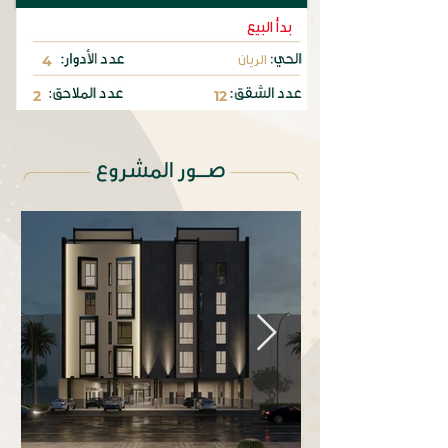
بدأ البيع
الريان
4
2
12